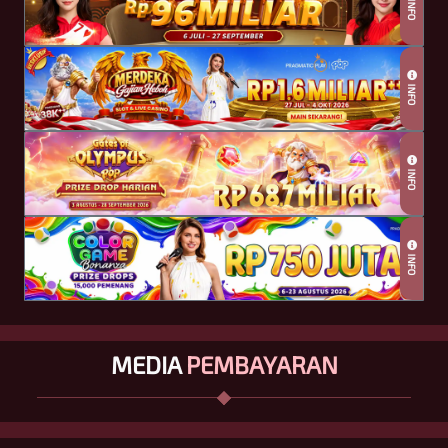
INFO
perjualbelikan.
50.000.000 - 299.999.999
3
Mega Gacor Level 5 (Harian &
4. Player Dilarang melakukan permainan investasi Nomor,untuk
DETAIL LIMIT PER LEVEL GAMES
Selamat bermain dan Salam JP
300.000.000 - 999.999.999
4
mendapatkan nilai point.
Minimal Kekalahan
Level
Mingguan)
5. Bagi Player yang ingin menukarkan point nya dengan hadiah
500.000 - 9.999.999
1
EVOLUTION - BET & WIN
bisa di lihat pada menu Redeem Point, player bebas memilih dan
Atas Perhatian Dan Kerjasamanya Kami Ucapkan Terima Kasih.
10.000.000 - 49.999.999
2
menyesuaikan dengan nilai point yang di miliki
Salam Jackpot
INFO
Daily Wins Mega Gacor akan berlangsung mulai 30 Maret 2026
6. Player wajib Mengisi data diri dan alamat dengan jelas dan
50.000.000 - 299.999.999
3
Bet & Win Cash Drop (Mingguan)
hingga 28 Maret 2027 dengan Total Hadiah sebesar Rp
benar untuk pengiriman hadiah yang telah di tukarkan.
300.000.000 - 999.999.999
4
88.000.000.000 dalam 12 Level.
7. Biaya ongkos pengiriman di tanggung sepenuhnya oleh pihak
6 Juli 2026 07:00 - 28 September 2026 06:59 WIB
Total
Total Hadiah
penerima.
Selamat bermain dan Salam JP
PROMO MERDEKA GAJIAN HEBOH
Atas Perhatian Dan Kerjasamanya Kami Ucapkan Terima Kasih.
Level
Jadwal (WIB)
Pemenang
(Rp)
8. Jika terjadi pelanggaran maupun kecurangan keputusan Pihak
Salam Jackpot
Menangkan 5.862 hadiah senilai Rp 2.000.000.000 yang
INFO
Management LOTUS3.NET adalah mutlak dan tidak dapat
30 Maret 2026 20:00 - 27 April
akan diberikan kepada pemain yang beruntung setiap
Promo Eksklusif Merdeka Gajian Heboh
1
600.000
7.919.400.000
diganggu gugat.
2026 19:59
minggunya selama periode promosi berlangsung.
9. Atas Perhatian dan Kerjasamanya Kami Ucapkan Terima Kasih
& Sit N Win
27 April 2026 20:00 - 25 Mei
Pemenang Cash Drop ditentukan dari pemain vang
2
600.000
7.919.400.000
2026 19:59
Selamat bermain dan Salam JP
memasang taruhan di semua permainan Evolution
PROMO GATES OF OLYMPUS POP PRIZE DROP
27 Juli 2026 00:00 - 4 Oktober 2026 23:59
Baccarat (Kecuali First Person dan RNG) selama periode
25 Mei 2026 20:00 - 29 Juni
INFO
3
750.000
9.899.250.000
promosi cash drop.
2026 19:59
Terdapat 4 promosi :
Gates of Olympus POP Prize Drop Harian
Selamat bermain dan Salam JP
Tidak ada batas
Taruhan Minimum
untuk promosi ini.
Turnamen Slot : Merdeka Gajian Heboh (27 Juli 2026 00:00
29 Juni 2026 20:00 - 27 Juli
4
600.000
7.923.600.000
Permainan yang berpartisipasi dalam promosi ini adalah
3 Agustus 2026 12:00 - 28 September 2026 11:59
- 30 Agustus 2026 23:59)
2026 19:59
semua permainan Evolution Baccarat (Kecuali First Person
Turnamen Slot : Merdeka Gajian Heboh (31 Agustus 2026
PROMO COLOR GAME BONANZA PRIZE DROP
27 Juli 2026 20:00 - 24
546.950 hadiah dengan hadiah senilai Rp 69.489.750.000
dan RNG)
5
600.000
7.923.600.000
00:00 - 4 Oktober 2026 23:59)
Agustus 2026 19:59
akan diberikan mulai 3 Agustus 2026 12:00 hingga 28
Periode berjalannya Turnamen terbagi menjadi 12 minggu :
Cash Drop Live Casino : Merdeka Sit N Win (27 Juli 2026
MEDIA
PEMBAYARAN
Color Game Bonanza Prize Drop
6
Nantikan Info Berikutnya
September 2026 11:59 (WIB).
00:00 - 30 Agustus 2026 23:59)
6 Juli 2026 07:00 - 13 Juli 2026 06:59
Prize Drop akan berlangsung setiap hari mulai pukul 12:00
7
Nantikan Info Berikutnya
Cash Drop Live Casino : Merdeka Sit N Win (31 Agustus
6 Agustus 2026 00:00 - 23 Agustus 2026 23:59 WIB
13 Juli 2026 07:00 - 20 Juli 2026 06:59
hingga 11:59 keesokan harinya (WIB) dalam periode
8
Nantikan Info Berikutnya
2026 00:00 - 4 Oktober 2026 23:59)
20 Juli 2026 07:00 - 27 Juli 2026 06:59
dibawah :
Total 91.714 pemenang yang beruntung akan
9
Nantikan Info Berikutnya
27 Juli 2026 07:00 - 3 Agustus 2026 06:59
3 Agustus 2026 - 10 Agustus 2026 : 21.150 pemenang
15.000 hadiah dengan total hadiah senilai Rp 750.000.000
mendapatkan total hadiah senilai Rp 2.500.000.000.
10
Nantikan Info Berikutnya
3 Agustus 2026 07:00 - 10 Agustus 2026 06:59
harian, dengan hadiah senilai Rp 2.928.750.000 setiap
akan diberikan mulai 6 Agustus 2026 00:00 hingga 23