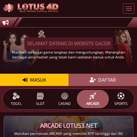
SELAMAT DATANG DI WEBSITE GACOR
Mainkan berbagai game lengkap dan menguntungkan. Menangkan
berbagai jenis hadiah yang telah kami sediakan hanya untuk Anda.
MASUK
DAFTAR
TOGEL
SLOT
CASINO
ARCADE
SPORTS
ARCADE
LOTUS3.NET
Mainkan permainan ARCADE yang memiliki RTP tertinggi dari BO